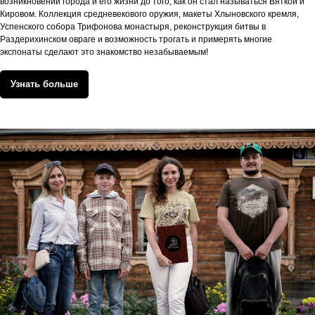
возникновении города и его жизни до того, как он стал называться Вяткой и
Кировом. Коллекция средневекового оружия, макеты Хлыновского кремля,
Успенского собора Трифонова монастыря, реконструкция битвы в
Раздерихинском овраге и возможность трогать и примерять многие
экспонаты сделают это знакомство незабываемым!
Узнать больше