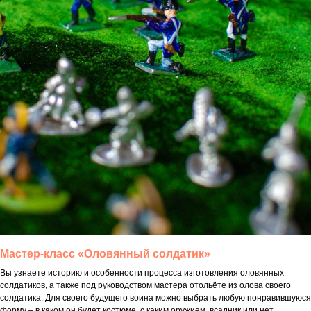
Мастер-класс «Оловянный солдатик»
Вы узнаете историю и особенности процесса изготовления оловянных
солдатиков, а также под руководством мастера отольёте из олова своего
солдатика. Для своего будущего воина можно выбрать любую понравившуюся
форму – в каком он будет костюме, с каким оружием, всадник или нет.